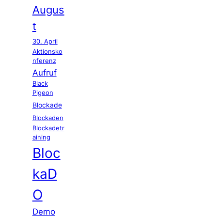
Augus
t
30. April
Aktionsko
nferenz
Aufruf
Black
Pigeon
Blockade
Blockaden
Blockadetr
aining
Bloc
kaD
O
Demo