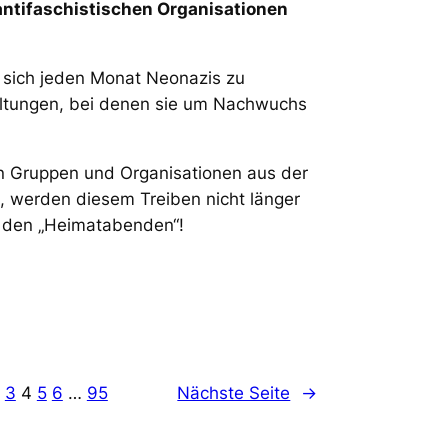
ntifaschistischen Organisationen
n sich jeden Monat Neonazis zu
tungen, bei denen sie um Nachwuchs
n Gruppen und Organisationen aus der
, werden diesem Treiben nicht länger
t den „Heimatabenden“!
3
4
5
6
…
95
Nächste Seite
→