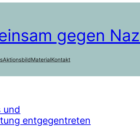
einsam gegen Naz
s
Aktionsbild
Material
Kontakt
s und
ung entgegentreten