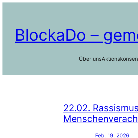
Zum
Inhalt
springen
BlockaDo – gem
Über uns
Aktionskonsen
22.02. Rassismu
Menschenveracht
Feb. 19, 2026