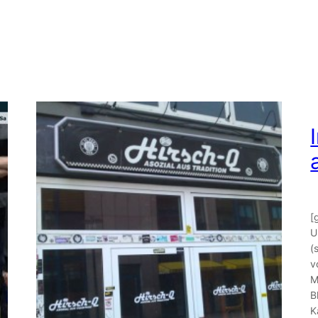
[
U
(
v
M
B
K