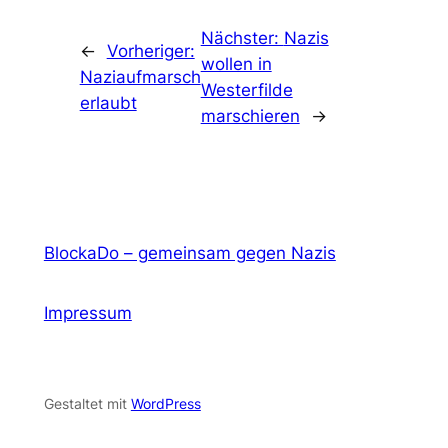
Nächster:
Nazis
←
Vorheriger:
wollen in
Naziaufmarsch
Westerfilde
erlaubt
marschieren
→
BlockaDo – gemeinsam gegen Nazis
Impressum
Gestaltet mit
WordPress