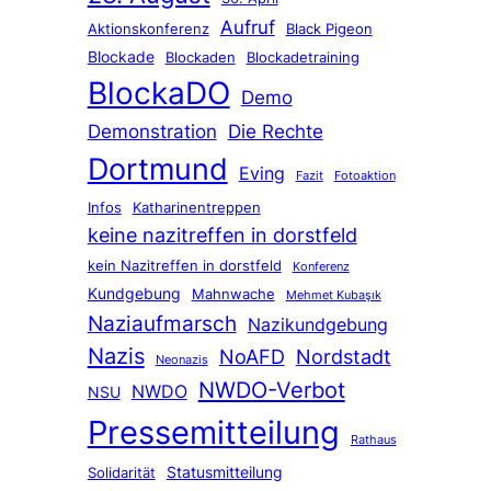
Aufruf
Aktionskonferenz
Black Pigeon
Blockade
Blockaden
Blockadetraining
BlockaDO
Demo
Demonstration
Die Rechte
Dortmund
Eving
Fazit
Fotoaktion
Infos
Katharinentreppen
keine nazitreffen in dorstfeld
kein Nazitreffen in dorstfeld
Konferenz
Kundgebung
Mahnwache
Mehmet Kubaşık
Naziaufmarsch
Nazikundgebung
Nazis
NoAFD
Nordstadt
Neonazis
NWDO-Verbot
NWDO
NSU
Pressemitteilung
Rathaus
Statusmitteilung
Solidarität