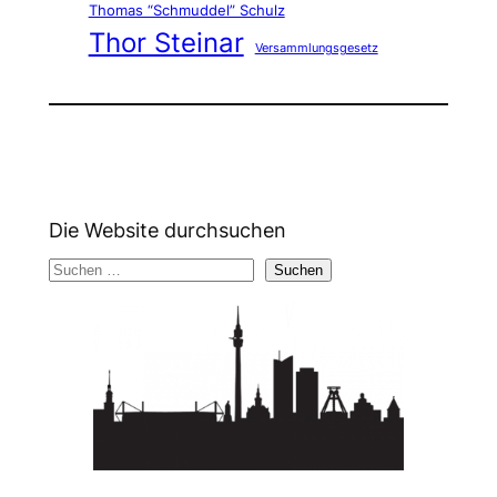
Thomas “Schmuddel” Schulz
Thor Steinar
Versammlungsgesetz
Die Website durchsuchen
S
Suchen
u
c
h
e
n