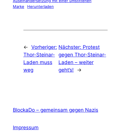
Auseinandersetzung mit einer umstittenen
Marke
Herunterladen
←
Vorheriger:
Nächster:
Protest
Thor-Steinar-
gegen Thor-Steinar-
Laden muss
Laden – weiter
weg
geht’s!
→
BlockaDo – gemeinsam gegen Nazis
Impressum