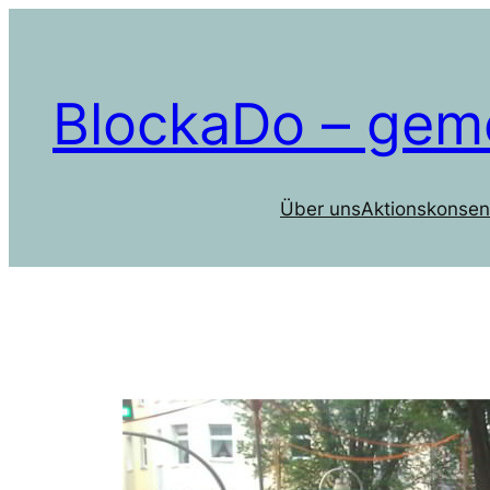
Zum
Inhalt
springen
BlockaDo – gem
Über uns
Aktionskonsen